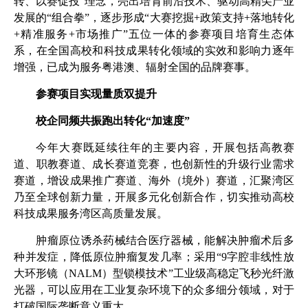
转、以赛促投”理念，亮出培育前沿技术、驱动高精尖产业
发展的“组合拳”，逐步形成“大赛挖掘
+
政策支持
+
落地转化
+
精准服务
+
市场推广”五位一体的参赛项目培育生态体
系，在全国高校和科技成果转化领域的实效和影响力逐年
增强，已成为服务粤港澳、辐射全国的品牌赛事。
参赛项目实现量质双提升
校企同频共振跑出转化“加速度”
今年大赛既延续往年的主要内容，开展包括高教赛
道、职教赛道、成长赛道竞赛，也创新性的升级行业需求
赛道，增设成果推广赛道、海外（境外）赛道，汇聚湾区
乃至全球创新力量，开展多元化创新合作，切实推动高校
科技成果服务湾区高质量发展。
肿瘤原位诱杀药械结合医疗器械，能解决肿瘤术后多
种并发症，降低原位肿瘤复发几率；采用“
9
字腔非线性放
大环形镜（
NALM
）型锁模技术”工业级高稳定飞秒光纤激
光器，可以应用在工业复杂环境下的众多细分领域，对于
打破国际垄断意义重大……