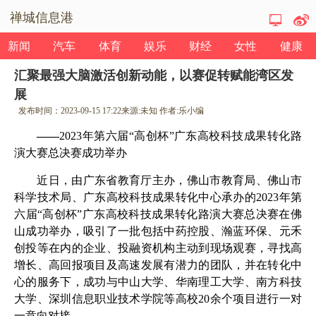
禅城信息港
新闻
汽车
体育
娱乐
财经
女性
健康
汇聚最强大脑激活创新动能，以赛促转赋能湾区发
展
发布时间：
2023-09-15 17:22
来源:
未知
作者:
乐小编
——
2023
年第六届“高创杯”广东高校科技成果转化路
演大赛总决赛成功举办
近日，由广东省教育厅主办，佛山市教育局、佛山市
科学技术局、广东高校科技成果转化中心承办的
2023
年第
六届“高创杯”广东高校科技成果转化路演大赛总决赛在佛
山成功举办，吸引了一批包括中药控股、瀚蓝环保、元禾
创投等在内的企业、投融资机构主动到现场观赛，寻找高
增长、高回报项目及高速发展有潜力的团队，并在转化中
心的服务下，成功与中山大学、华南理工大学、南方科技
大学、深圳信息职业技术学院等高校
20
余个项目进行一对
一意向对接。