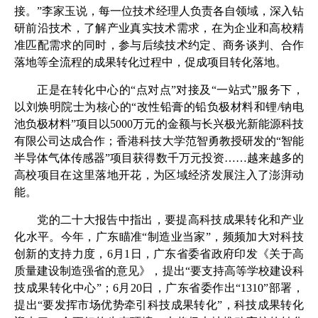
接。”李家玉说，每一位技术经理人负责各自领域，深入钻
研前沿技术，了解产业真实技术需求，在为企业和高校精
准匹配需求的同时，参与后续技术约定、商务谈判、合作
落地等全流程的成果转化过程中，促成项目转化落地。
正是在转化中心的“点对点”对接及“一站式”服务下，
以刘焕明院士为核心的“改性铅膏的铅负极材料和锂
/
钠电
池负极材料”项目以
5000
万元的金额与长兴极光新能源科技
有限公司达成合作；香港科技大学范智勇教授研发的“智能
半导体气体传感器”项目获得数千万元投资……越来越多的
高校项目在这里落地开花，为区域经济发展注入了澎湃动
能。
党的二十大报告中指出，要提高科技成果转化和产业
化水平。今年，广东瞄准“制造业当家”，频频加大对科技
创新的支持力度，
6
月
1
日，广东省委省政府印发《关于高
质量建设制造强省的意见》，提出“要支持高等学校建设科
技成果转化中心”；
6
月
20
日，广东省委作出“
1310
”部署，
提出“要发挥市场优势牵引科技成果转化”，科技成果转化