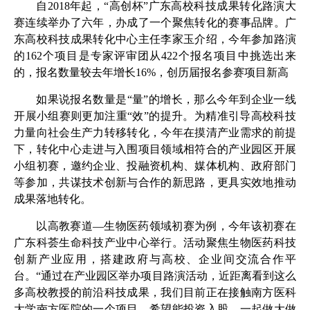
自
2018
年起，“高创杯”广东高校科技成果转化路演大
赛连续举办了六年，办成了一个聚焦转化的赛事品牌。广
东高校科技成果转化中心主任李家玉介绍，今年参加路演
的
162
个项目是专家评审团从
422
个报名项目中挑选出来
的，报名数量较去年增长
16%
，创历届报名参赛项目新高
如果说报名数量是“量”的增长，那么今年到企业一线
开展小组赛则更加注重“效”的提升。为精准引导高校科技
力量向社会生产力转移转化，今年在摸清产业需求的前提
下，转化中心走进与入围项目领域相符合的产业园区开展
小组初赛，邀约企业、投融资机构、媒体机构、政府部门
等参加，共谋技术创新与合作的新思路，更具实效地推动
成果落地转化。
以高教赛道—生物医药领域初赛为例，今年该初赛在
广东科荟生命科技产业中心举行。活动聚焦生物医药科技
创新产业应用，搭建政府与高校、企业间交流合作平
台。“通过在产业园区举办项目路演活动，近距离看到这么
多高校教授的前沿科技成果，我们目前正在接触南方医科
大学南方医院的一个项目，希望能投资入股，一起做大做