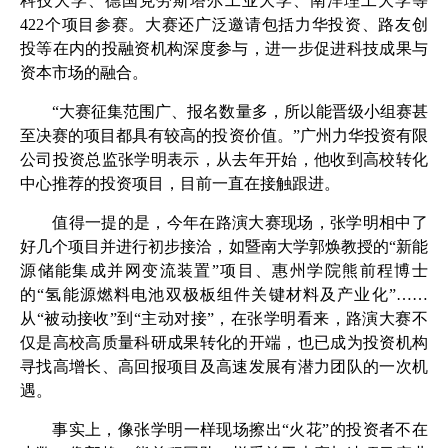
科技大学、德国克劳斯塔尔工业大学、南洋理工大学等
422
个项目参赛。大赛还广泛邀请包括力华投资、路友创
投等在内的投融资机构深度参与，进一步促进科技成果与
资本市场的融合。
“大赛征集范围广、报名数量多，所以能晋级小组赛甚
至决赛的项目都具有较高的投资价值。”广州力华投资有限
公司投资总监张学明表示，从去年开始，他收到高校转化
中心推荐的投资项目，目前一直在接触跟进。
值得一提的是，今年在路演大赛现场，张学明相中了
好几个项目并进行初步接洽，如暨南大学郭焕教授的“新能
源储能集成并网变流装置”项目、惠州学院熊前程博士
的“氢能源燃料电池双极板组件关键材料及产业化”……
从“被动接收”到“主动对接”，在张学明看来，路演大赛不
仅是高校高质量科研成果转化的开端，也已成为投资机构
寻找高增长、高回报项目及高速发展有潜力团队的一次机
遇。
事实上，像张学明一样现场擦出“火花”的投资者不在