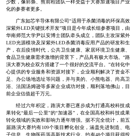
少数，像郭焕、熊前程团队一样受益于大赛加速项目产业
化的参赛者更多。
广东如芯半导体有限公司“适用于杀菌消毒的环保高效
深紫外
LED
关键技术开发”项目是今年成长组参赛项目，由
华南师范大学尹以安博士团队牵头成立，团队主攻深紫外
LED
光源模块及深紫外
LED
杀菌消毒应用产品的研发和生
产，在后疫情时代，公共卫生健康、家居环境卫生健康、
食品卫生健康需求激增的背景下，产品具有极大市场。“路
演大赛为校企双方搭建了一个很好的交流平台。”在转化中
心提供的专业服务和资源对接下，企业顺利解决了资金不
足、办公场地选址等问题，并与美的、小熊电器、尚高卫
浴、法国汤姆逊等多家企业成功对接，顺利落地佛山，目
前企业估值超千万元。
经过六年积淀，路演大赛已逐步成为打通高校科技成
果转化“最后一公里”的“加速器”，在全国高校和科技成果
转化领域的实效和影响力逐年增强。据不完全统计，前五
届路演大赛约有
109
个项目孵化创业，涵盖先进制造、电
子信息、生物医药等高新技术行业。约有
48
个项目获得投